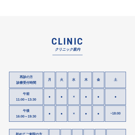
CLINIC
クリニック案内
再診の方
月
火
水
木
金
土
診療受付時間
午前
●
●
×
●
●
●
11:00～13:30
午後
●
●
×
●
●
~18:00
16:00～19:30
初めてご来院の方