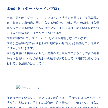
水光注射（ダーマシャインプロ）
水光注射とは、ダーマシャインプロという機械を使用して、美肌効果の
高い薬剤を皮膚の浅い層に注入する治療です。針の長さや薬剤の注入量
等を設定できる新型モデルのダーマシャインプロは、従来型より針が細
く痛みが軽減され、ダウンタイムは最小限。
極細の9本の針で、スピーディーな注入が可能となっています。
医師が患者様のお悩みやお肌の状態に合わせて設定を調整して、顔全体
に注入していきます。
薬剤を皮膚に直接注入するため皮膚の水分量が増加することで肌の内側
からうるおい、ハリのある肌への改善があるとして、韓国では盛んに行
われている治療のひとつです。
従来行われているソフトヒアルロン酸注入は、“手打ち”によるナパージュ
法が主な方法です。手打ちの場合は、注入量を均一に保てない、注入の
速度や圧力が一定ではないため、術後のお肌に凹凸やぷつぷつの腫れが