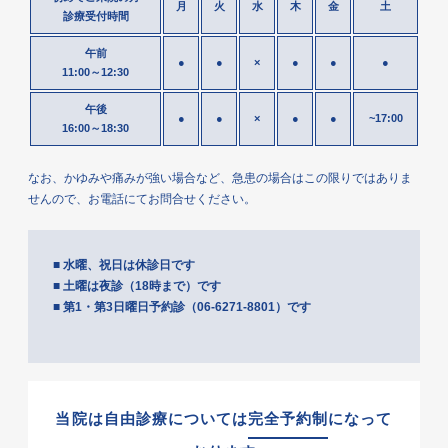
月
火
水
木
金
土
診療受付時間
午前
●
●
×
●
●
●
11:00～12:30
午後
●
●
×
●
●
~17:00
16:00～18:30
なお、かゆみや痛みが強い場合など、急患の場合はこの限りではありま
せんので、
お電話にてお問合せください。
■ 水曜、祝日は休診日です
■ 土曜は夜診（18時まで）です
■ 第1・第3日曜日予約診（06-6271-8801）です
当院は自由診療については
完全予約制
になって