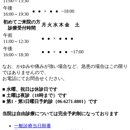
11:00～13:30
午後
●
●
×
●
●
~18:00
16:00～19:30
初めてご来院の方
月
火
水
木
金
土
診療受付時間
午前
●
●
×
●
●
●
11:00～12:30
午後
●
●
×
●
●
~17:00
16:00～18:30
なお、かゆみや痛みが強い場合など、急患の場合はこの限り
ではありませんので、
お電話にてお問合せください。
■ 水曜、祝日は休診日です
■ 土曜は夜診（18時まで）です
■ 第1・第3日曜日予約診（06-6271-8801）です
当院は自由診療については
完全予約制
になっております
一般診療当日順番