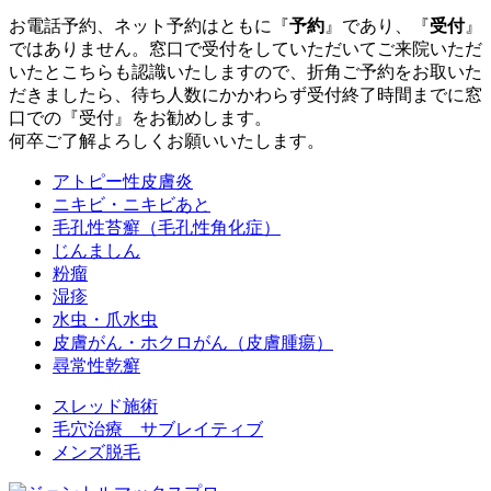
お電話予約、ネット予約はともに『
予約
』であり、『
受付
』
ではありません。窓口で受付をしていただいてご来院いただ
いたとこちらも認識いたしますので、折角ご予約をお取いた
だきましたら、待ち人数にかかわらず受付終了時間までに窓
口での『受付』をお勧めします。
何卒ご了解よろしくお願いいたします。
アトピー性皮膚炎
ニキビ・ニキビあと
毛孔性苔癬（毛孔性角化症）
じんましん
粉瘤
湿疹
水虫・爪水虫
皮膚がん・ホクロがん（皮膚腫瘍）
尋常性乾癬
スレッド施術
毛穴治療 サブレイティブ
メンズ脱毛