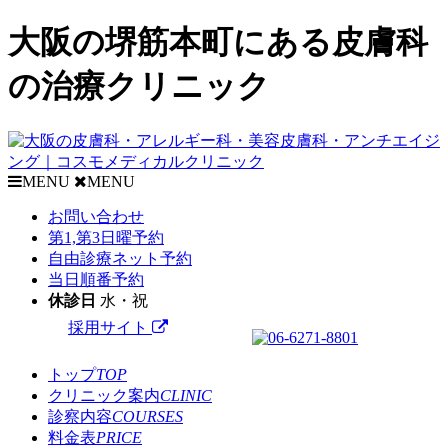
大阪の堺筋本町にある皮膚科
の治療クリニック
MENU
MENU
お問い合わせ
第1,第3日曜予約
自由診療
ネット
予約
当日順番予約
休診日
水・祝
採用サイト
トップ
TOP
クリニック案内
CLINIC
診察内容
COURSES
料金表
PRICE