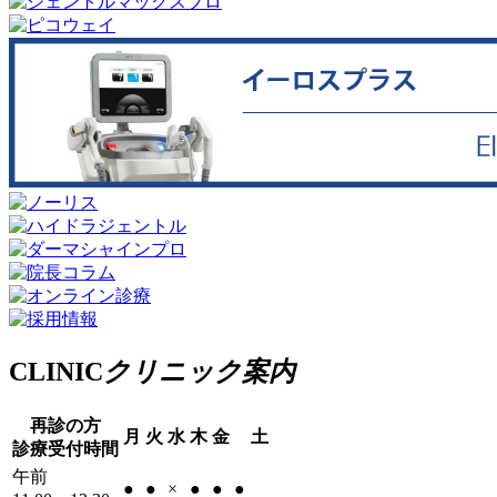
CLINIC
クリニック案内
再診の方
月
火
水
木
金
土
診療受付時間
午前
●
●
×
●
●
●