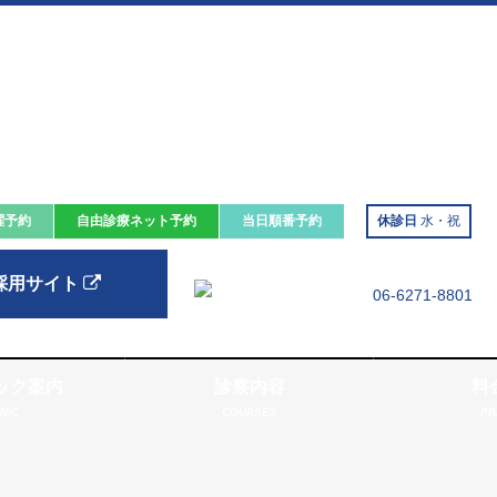
曜予約
自由診療
ネット
予約
当日順番予約
休診日
水・祝
採用サイト
ック案内
診察内容
料
INIC
COURSES
PR