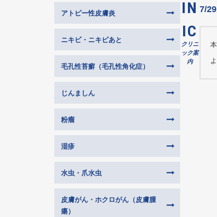
IN
7/
アトピー性皮膚炎
IC
ニキビ・ニキビあと
クリニ
本
ック案
よ
内
毛孔性苔癬（毛孔性角化症）
じんましん
粉瘤
湿疹
水虫・爪水虫
皮膚がん・ホクロがん（皮膚腫
瘍）