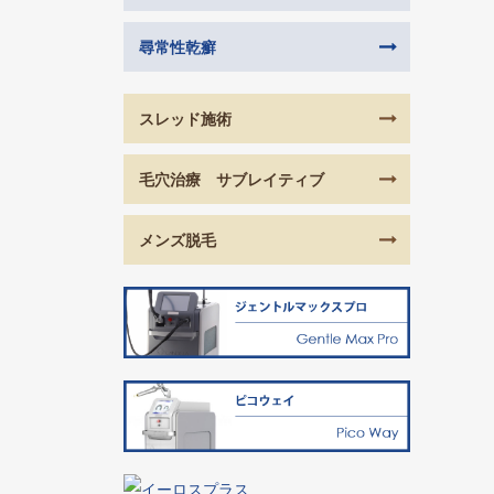
尋常性乾癬
スレッド施術
毛穴治療 サブレイティブ
メンズ脱毛