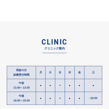
CLINIC
クリニック案内
再診の方
月
火
水
木
金
土
診療受付時間
午前
●
●
×
●
●
●
11:00～13:30
午後
●
●
×
●
●
~18:00
16:00～19:30