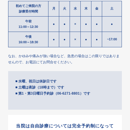
初めてご来院の方
月
火
水
木
金
土
診療受付時間
午前
●
●
×
●
●
●
11:00～12:30
午後
●
●
×
●
●
~17:00
16:00～18:30
なお、かゆみや痛みが強い場合など、急患の場合はこの限りではありま
せんので、
お電話にてお問合せください。
■ 水曜、祝日は休診日です
■ 土曜は夜診（18時まで）です
■ 第1・第3日曜日予約診（06-6271-8801）です
当院は自由診療については
完全予約制
になって