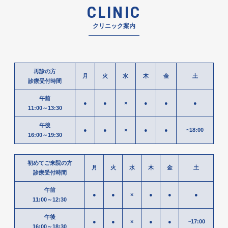
CLINIC
クリニック案内
再診の方
月
火
水
木
金
土
診療受付時間
午前
●
●
×
●
●
●
11:00～13:30
午後
●
●
×
●
●
~18:00
16:00～19:30
初めてご来院の方
月
火
水
木
金
土
診療受付時間
午前
●
●
×
●
●
●
11:00～12:30
午後
●
●
×
●
●
~17:00
16:00～18:30