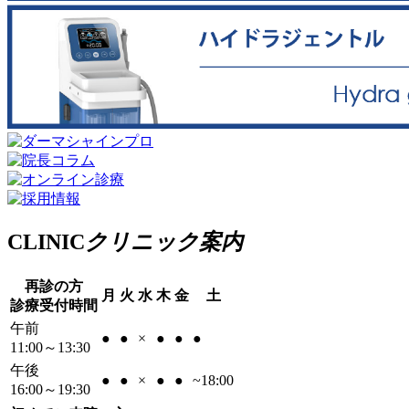
CLINIC
クリニック案内
再診の方
月
火
水
木
金
土
診療受付時間
午前
●
●
×
●
●
●
11:00～13:30
午後
●
●
×
●
●
~18:00
16:00～19:30