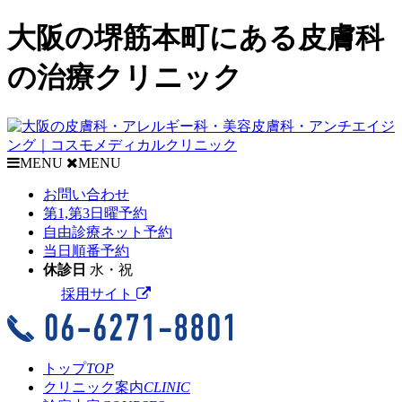
大阪の堺筋本町にある皮膚科
の治療クリニック
MENU
MENU
お問い合わせ
第1,第3日曜予約
自由診療
ネット
予約
当日順番予約
休診日
水・祝
採用サイト
トップ
TOP
クリニック案内
CLINIC