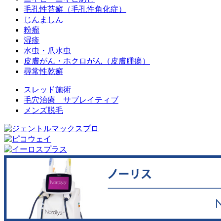
毛孔性苔癬（毛孔性角化症）
じんましん
粉瘤
湿疹
水虫・爪水虫
皮膚がん・ホクロがん（皮膚腫瘍）
尋常性乾癬
スレッド施術
毛穴治療 サブレイティブ
メンズ脱毛