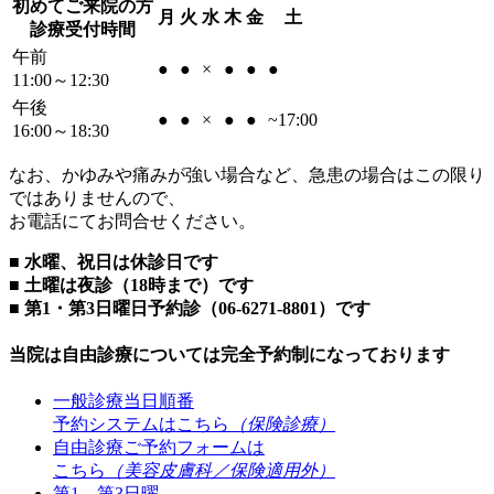
初めてご来院の方
月
火
水
木
金
土
診療受付時間
午前
●
●
×
●
●
●
11:00～12:30
午後
●
●
×
●
●
~17:00
16:00～18:30
なお、かゆみや痛みが強い場合など、急患の場合はこの限り
ではありませんので、
お電話にてお問合せください。
■ 水曜、祝日は休診日です
■ 土曜は夜診（18時まで）です
■ 第1・第3日曜日予約診（06-6271-8801）です
当院は自由診療については
完全予約制
になっております
一般診療当日順番
予約システムはこちら
（保険診療）
自由診療ご予約フォームは
こちら
（美容皮膚科／保険適用外）
第1、第3日曜